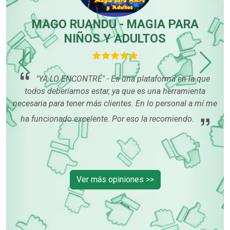
-
MAGO RUANDU - MAGIA PARA
NIÑOS Y ADULTOS
"YA LO ENCONTRÉ" - Es una plataforma en la que
ida,
todos deberíamos estar, ya que es una herramienta
han
necesaria para tener más clientes. En lo personal a mí me
lto
ha funcionado excelente. Por eso la recomiendo.
al
Ver más opiniones >>