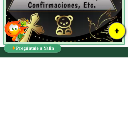
+
✦
Pregúntale a Yalin
!Ya lo Encontré!
Dr. Mariano Azuela #8B - Interior 1 Col. Santa María la Ribera, C.P.
06400 Alcaldía Cuauhtémoc, Ciudad de México
Tel:
55 3092 0909
Email:
ventas@yaloencontre.mx
WhatsApp:
55 2509 8929