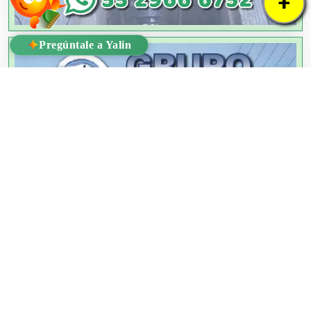
+
✦
Pregúntale a Yalin