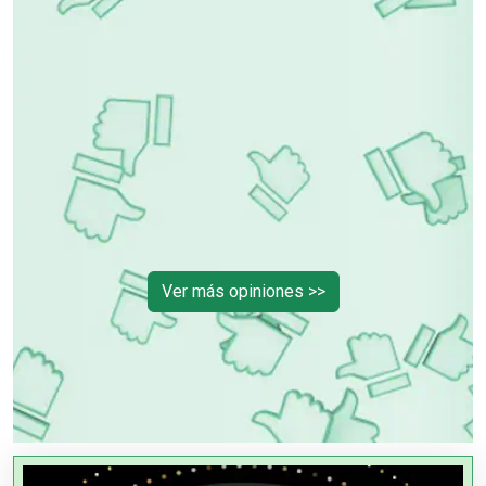
tu
ión
rme
Ver más opiniones >>
PUBLICIDAD