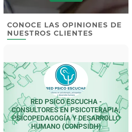
CONOCE LAS OPINIONES DE
NUESTROS CLIENTES
RED PSICO ESCUCHA -
CONSULTORES EN PSICOTERAPIA,
PSICOPEDAGOGÍA Y DESARROLLO
HUMANO (CONPSIDH)
 es
me