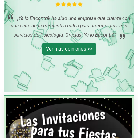
gus
qu
¡Ya lo Encontré! ha sido una empresa que cuenta con
m
una serie de herramientas útiles para promocionar mis
servicios de Psicología. Gracias ¡Ya lo Encontré!
Ver más opiniones >>
PUBLICIDAD