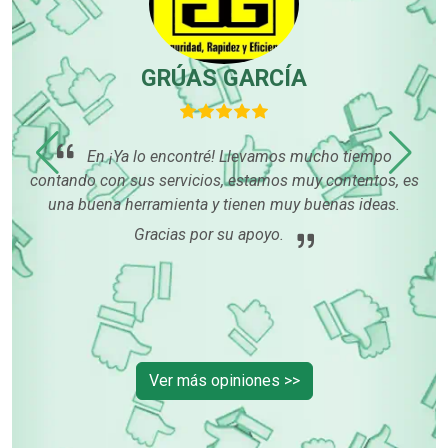
GRÚAS GARCÍA
que
En ¡Ya lo encontré! Llevamos mucho tiempo
 me
contando con sus servicios, estamos muy contentos, es
es y
una buena herramienta y tienen muy buenas ideas.
que
Gracias por su apoyo.
l.
p
in
pa
Ver más opiniones >>