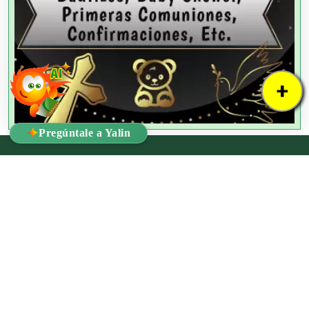
+
✦
Pregúntale a Yalin
!Ya lo Encontré!
Dr. Mariano Azuela #8B - Interior 1 Col. Santa María la Ribera, C.P.
06400 Alcaldía Cuauhtémoc, Ciudad de México
Tel:
55 3092 0909
Email:
ventas@yaloencontre.mx
WhatsApp:
55 2509 8929