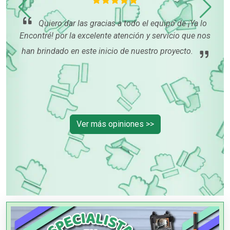
ños
 del
Quiero dar las gracias a todo el equipo de ¡Ya lo
in
Encontré! por la excelente atención y servicio que nos
nec
han brindado en este inicio de nuestro proyecto.
h
Ver más opiniones >>
PUBLICIDAD