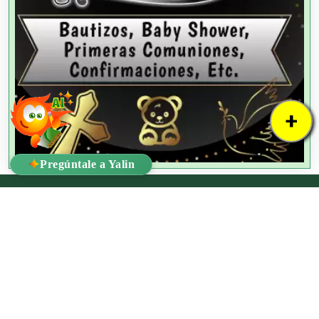
+
✦
Pregúntale a Yalin
!Ya lo Encontré!
Dr. Mariano Azuela #8B - Interior 1 Col. Santa María la Ribera, C.P.
06400 Alcaldía Cuauhtémoc, Ciudad de México
Tel:
55 3092 0909
Email:
ventas@yaloencontre.mx
WhatsApp:
55 2509 8929