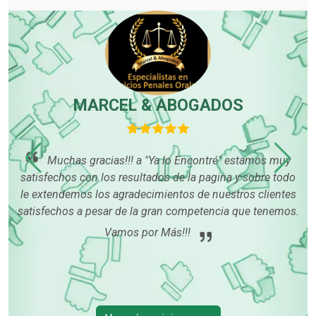
MARCEL & ABOGADOS
Muchas gracias!!! a "Ya lo Encontré" estamos muy
satisfechos con los resultados de la pagina y sobre todo
le extendemos los agradecimientos de nuestros clientes
satisfechos a pesar de la gran competencia que tenemos.
pr
Vamos por Más!!!
in
par