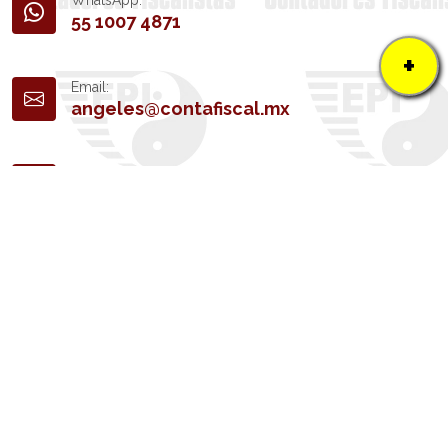
55 1007 4871
+
Email:
angeles@contafiscal.mx
LUNES A VIERNES DE 9 A 18 HRS.
Escríbenos a tráves del siguiente
formulario: