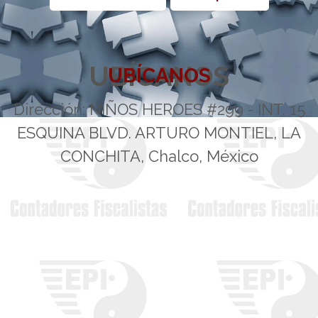
UBÍCANOS
UBÍCANOS
Dirección: NIÑOS HEROES #299 - INT. 15
ESQUINA BLVD. ARTURO MONTIEL, LA
CONCHITA, Chalco, México