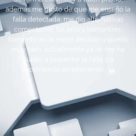
a
opción que pude tomar. El sr. Delgado
trabajó dedicadamente a mi auto para
encontrar la falla en la transmisión. En
otros talleres donde lo había llevado a
diagnosticar, nunca hicieron otra cosa
que manejarlo, y poner el escaner, lo
cual no arrojó datos y el diagnóstico era
cambiar casi toda la transmisión.
Afortunadamente Delgado
Transmisiones hizo un diagnóstico
basado en el análisis de datos y de la
revisión de propia caja, encontrando y
reparando la falla en mi auto. Los