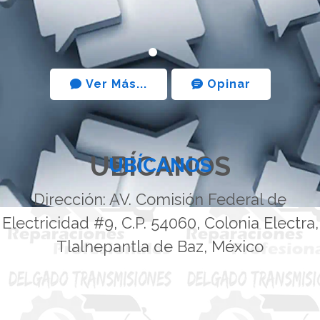
recomiendo ampliamente.
Ver Más...
Opinar
UBÍCANOS
UBÍCANOS
Dirección: AV. Comisión Federal de
Electricidad #9, C.P. 54060, Colonia Electra,
Tlalnepantla de Baz, México