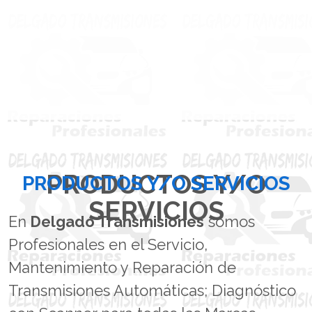
PRODUCTOS Y/O
PRODUCTOS Y/O SERVICIOS
SERVICIOS
En
Delgado Transmisiones
somos
Profesionales en el Servicio,
Mantenimiento y Reparación de
Transmisiones Automáticas; Diagnóstico