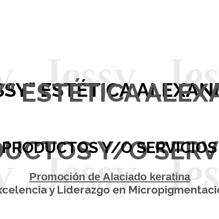
Y" ESTÉTICA ALE
SSY" ESTÉTICA ALEXA
UCTOS Y/O SERV
PRODUCTOS Y/O SERVICIOS
Promoción de Alaciado keratina
xcelencia y Liderazgo en Micropigmentaci