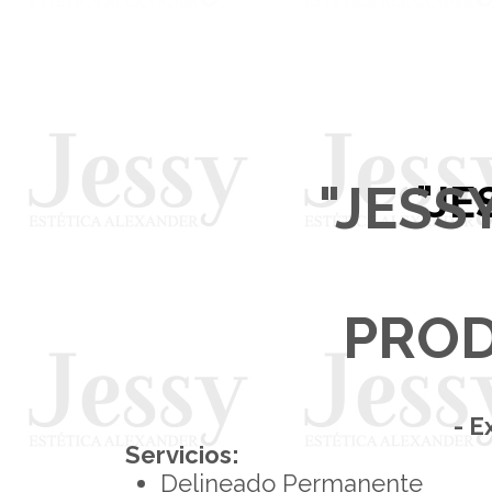
"JESS
"JE
PROD
- E
Servicios:
Delineado Permanente