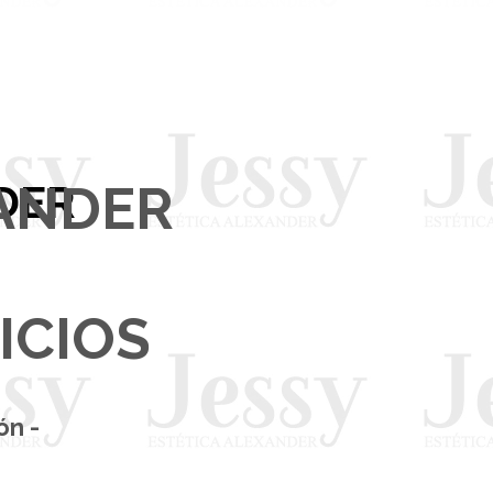
XANDER
NDER
ICIOS
ón -