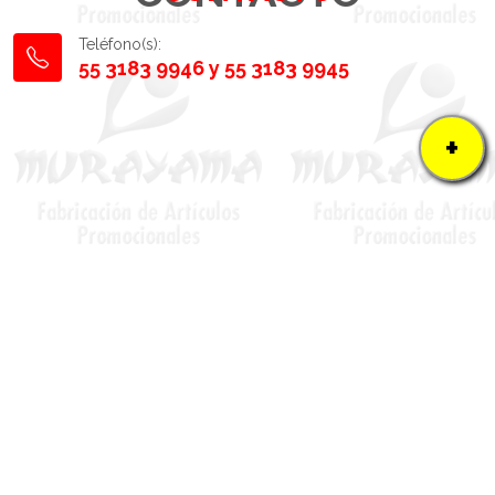
Teléfono(s):
55 3183 9946 y 55 3183 9945
+
56 1176 7951
ventas@murayamoapublicidad.net
Escríbenos a tráves del siguiente
formulario: