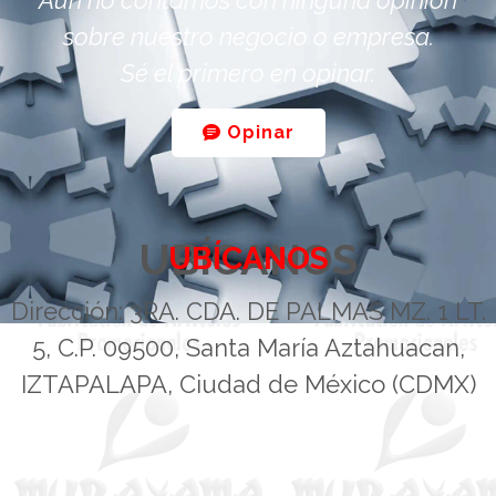
sobre nuestro negocio o empresa.
Sé el primero en opinar.
Opinar
UBÍCANOS
UBÍCANOS
Dirección: 3RA. CDA. DE PALMAS MZ. 1 LT.
5, C.P. 09500, Santa María Aztahuacan,
IZTAPALAPA, Ciudad de México (CDMX)