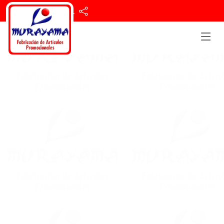
56 1176 7951
Haz que tu Marca se Vea y se Recuerde
Fabricamos Mochilas, Trajes de Baño y Muchos Más...
¡Cotiza Ahora!