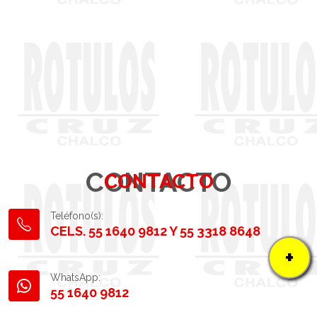
CONTACTO
CONTACTO
Teléfono(s):
CELS. 55 1640 9812 Y 55 3318 8648
+
WhatsApp:
55 1640 9812