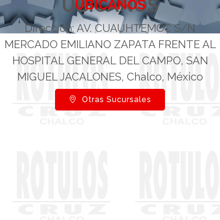
UBÍCANOS
UBÍCANOS
Dirección: AV. CUAUHTEMOC S/N
MERCADO EMILIANO ZAPATA FRENTE AL
HOSPITAL GENERAL DEL CAMPO, SAN
MIGUEL JACALONES, Chalco, México
Otras Sucursales