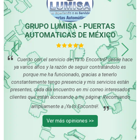
r
GRUPO LUMISA - PUERTAS
or
AUTOMATICAS DE MÉXICO
ré!
Cuento con el servicio de ¡Ya lo Encontré! desde hace
ya varios años y la razón de seguir contratándolo es
porque me ha funcionado, gracias a tenerlo
constantemente tengo presencia y mis servicios están
u
presentes, cada día encuentro en mi correo interesados
clientes que están accesando a mi página. Recomiendo
ampliamente a ¡Ya lo Encontré!.
Ver más opiniones >>