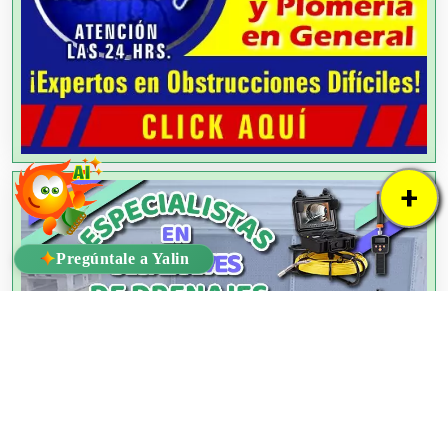
+
✦
Pregúntale a Yalin