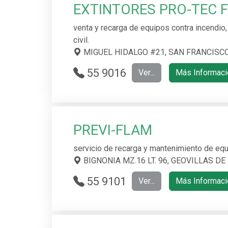
5 5088 37
EXTINTORES PRO-TEC 
38
venta y recarga de equipos contra incendio,
civil.
MIGUEL HIDALGO #21, SAN FRANCISCO
55 9016
Ver...
Más Informaci
9432
PREVI-FLAM
servicio de recarga y mantenimiento de equ
BIGNONIA MZ.16 LT. 96, GEOVILLAS DE
55 9101
Ver...
Más Informaci
6659