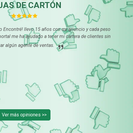
JAS DE CARTÓN
 lo Encontré! llevo 15 años con mi anuncio y cada peso
 portal me ha ayudado a tener mi cartera de clientes sin
ar algún agente de ventas.
Ver más opiniones >>