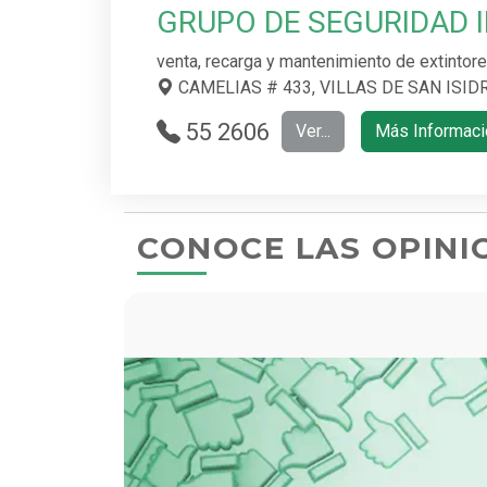
GRUPO DE SEGURIDAD 
venta, recarga y mantenimiento de extintor
CAMELIAS # 433, VILLAS DE SAN ISIDRO
55 2606
Ver...
Más Informaci
6394 What
sApp: 56 1
164 0304
CONOCE LAS OPINI