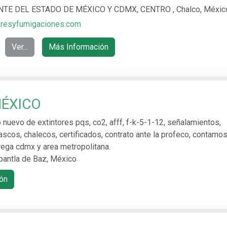
TE DEL ESTADO DE MÉXICO Y CDMX, CENTRO , Chalco, Méxic
oresyfumigaciones.com
Ver...
Más Información
MÉXICO
o nuevo de extintores pqs, co2, afff, f-k-5-1-12, señalamientos,
scos, chalecos, certificados, contrato ante la profeco, contamo
rega cdmx y area metropolitana.
epantla de Baz, México
ón