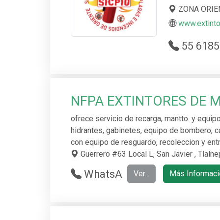
ZONA ORIEN
www.extint
55 6185
7417, 55 1
495 2409 y
55 8038 5
NFPA EXTINTORES DE 
968
ofrece servicio de recarga, mantto. y equip
hidrantes, gabinetes, equipo de bombero, ca
con equipo de resguardo, recoleccion y ent
Guerrero #63 Local L, San Javier , Tlaln
WhatsA
Ver...
Más Informaci
pp 56 137
8 3394 - 5