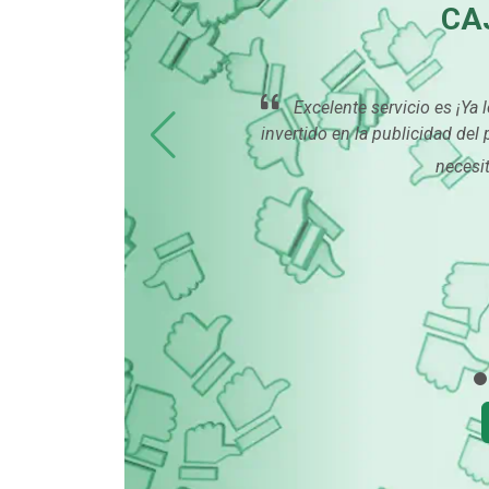
CA
Excelente servicio es ¡Ya
invertido en la publicidad del
necesit