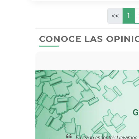
<<
1
CONOCE LAS OPINI
SALÓN
os muy
Con mi publicidad en la plata