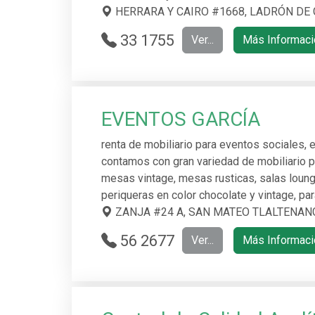
HERRARA Y CAIRO #1668, LADRÓN DE G
33 1755
Ver...
Más Informaci
9883
EVENTOS GARCÍA
renta de mobiliario para eventos sociales, 
contamos con gran variedad de mobiliario p
mesas vintage, mesas rusticas, salas lounge
periqueras en color chocolate y vintage, pa
ZANJA #24 A, SAN MATEO TLALTENANGO 
56 2677
Ver...
Más Informaci
5763