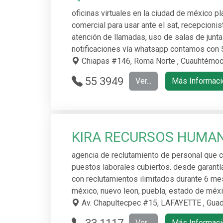
oficinas virtuales en la ciudad de méxico 
comercial para usar ante el sat, recepcionis
atención de llamadas, uso de salas de junt
notificaciones vía whatsapp contamos con 
Chiapas #146, Roma Norte , Cuauhtémoc
55 3949
Ver...
Más Informaci
6403
KIRA RECURSOS HUMA
agencia de reclutamiento de personal que 
puestos laborales cubiertos. desde garantí
con reclutamientos ilimitados durante 6 me
méxico, nuevo leon, puebla, estado de méxi
Av. Chapultecpec #15, LAFAYETTE , Guada
Ver...
Más Informaci