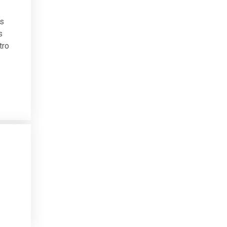
as
s
tro