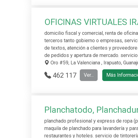
3334 2069
OFICINAS VIRTUALES I
domicilio fiscal y comercial, renta de ofici
terceros tanto gobierno o empresas, servici
de textos, atención a clientes y proveedore
de pedidos y apertura de mercado. servicio
Oro #59, La Valenciana , Irapuato, Guanaj
462 117
Ver...
Más Informaci
3911
Planchatodo, Planchadur
planchado profesional y express de ropa (pie
maquila de planchado para lavandería y par
restaurantes y hoteles. servicio de tintorerí