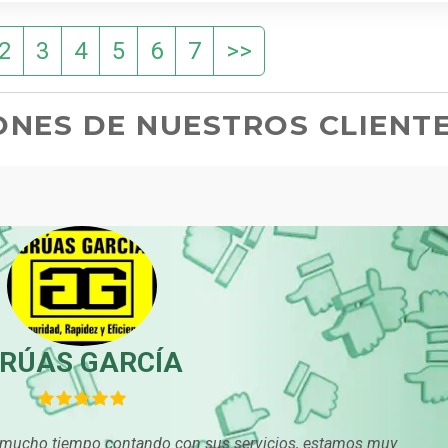
2
3
4
5
6
7
>>
ONES DE NUESTROS CLIENT
 CLUB "EL OLIVO"
forma de ¡Ya lo Encontré! me desenvuelvo más rápido para