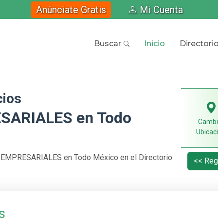
Anúnciate Gratis
Mi Cuenta
Buscar
Inicio
Directori
cios
SARIALES en Todo
Cambi
Ubicac
 EMPRESARIALES en Todo México en el Directorio
<< Reg
s