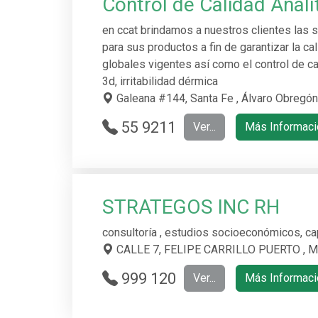
Control de Calidad Analí
en ccat brindamos a nuestros clientes las 
para sus productos a fin de garantizar la ca
globales vigentes así como el control de ca
3d, irritabilidad dérmica
Galeana #144, Santa Fe , Álvaro Obregó
55 9211
Ver...
Más Informaci
3517
STRATEGOS INC RH
consultoría , estudios socioeconómicos, ca
CALLE 7, FELIPE CARRILLO PUERTO , M
999 120
Ver...
Más Informaci
8933