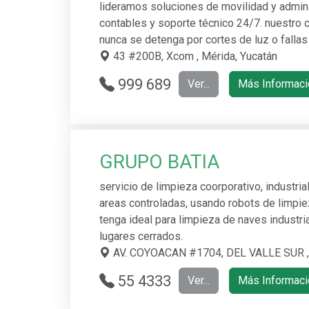
lideramos soluciones de movilidad y admini
contables y soporte técnico 24/7. nuestro 
nunca se detenga por cortes de luz o fallas 
43 #200B, Xcom , Mérida, Yucatán
999 689
Ver...
Más Informaci
2097
GRUPO BATIA
servicio de limpieza coorporativo, industrial
areas controladas, usando robots de limpi
tenga ideal para limpieza de naves industria
lugares cerrados.
AV. COYOACAN #1704, DEL VALLE SUR , 
55 4333
Ver...
Más Informaci
0123 Y 56