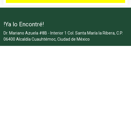
!Ya lo Encontré!
Dr. Mariano Azuela #8B - Interior 1 Col. Santa María la Ribera, C.P.
06400 Alcaldía Cuauhtémoc, Ciudad de México
Tel:
55 3092 0909
Email:
ventas@yaloencontre.mx
WhatsApp:
55 2509 8929
Inicio
Nuestra Empresa
Anúnciate Gratis
Servicio Básico