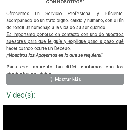
CON NOSOTROS"
Ofrecemos un Servicio Profesional y Eficiente,
acompañado de un trato digno, cálido y humano, con el fin
de rendir un homenaje a la vida de su ser querido.
Es importante ponerse en contacto con uno de nuestros
asesores para que le guíe y explique paso a paso qué
hacer cuando ocurre un Deceso.
¡¡Nosotros los Apoyamos en lo que se requiera!!
Para ese momento tan difícil contamos con los
siguientes servicios:
Mostrar Más
Embalsamiento.
Ataúdes Metálicos y de Madera.
Video(s):
Capillas de Velación.
Equipo de Velación y Cirios.
Carrozas y Pullman de acompañamiento.
Servicio funerario en todos lo Hospitales y
Panteones.