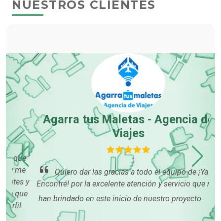
NUESTROS CLIENTES
Agarra tus Maletas - Agencia de
Viajes
que
 me
con
Quiero dar las gracias a todo el equipo de ¡Ya lo
es y
p
Encontré! por la excelente atención y servicio que nos
que
han brindado en este inicio de nuestro proyecto.
l.