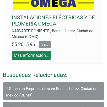
INSTALACIONES ELÉCTRICAS Y DE
PLOMERÍA OMEGA
NARVARTE PONIENTE , Benito Juárez, Ciudad de
México (CDMX)
55 2615 96
Ver...
30, CEL: 55
Más información...
4460 2511
y 55 7448 3
236
Busquedas Relacionadas:
•
Servicios Empresariales en Benito Juárez, Ciudad de
México (CDMX)