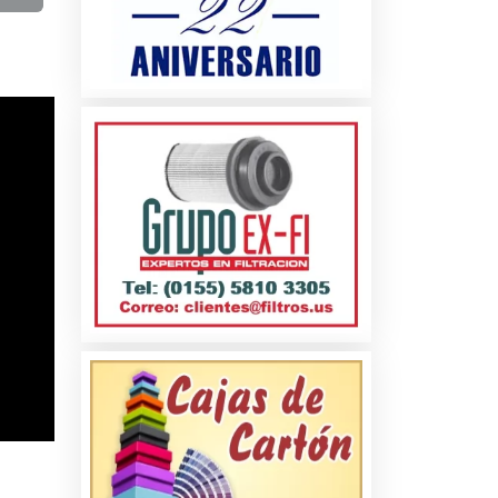
jores
 Si lo