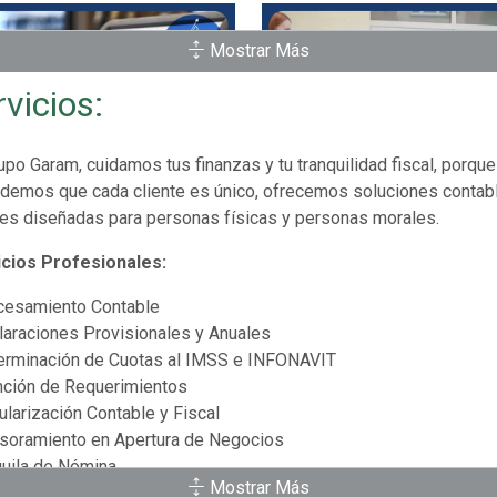
Mostrar Más
rvicios:
upo Garam, cuidamos tus finanzas y tu tranquilidad fiscal, porque
demos que cada cliente es único, ofrecemos soluciones contab
les diseñadas para personas físicas y personas morales.
icios Profesionales:
cesamiento Contable
laraciones Provisionales y Anuales
erminación de Cuotas al IMSS e INFONAVIT
nción de Requerimientos
ularización Contable y Fiscal
soramiento en Apertura de Negocios
uila de Nómina
Mostrar Más
e otros....