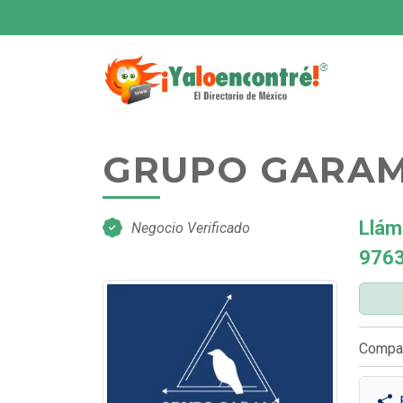
GRUPO GARA
Llám
Negocio Verificado
976
Compar
E