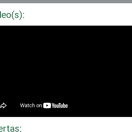
equieres tranquilidad sin riesgos fiscales, nosotros somos tus me
deo(s):
aliados.
“Simplificamos lo contable y potenciamos tu éxito”
nteresa tu Comentario u Opinión para ofrecerte un mejor Servicio.
as lo puedes hacer
Aquí
y a la brevedad posible
ás una respuesta.
ertas: