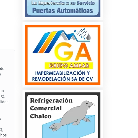
 de
e
ico
X),
lidad
a
),
chos