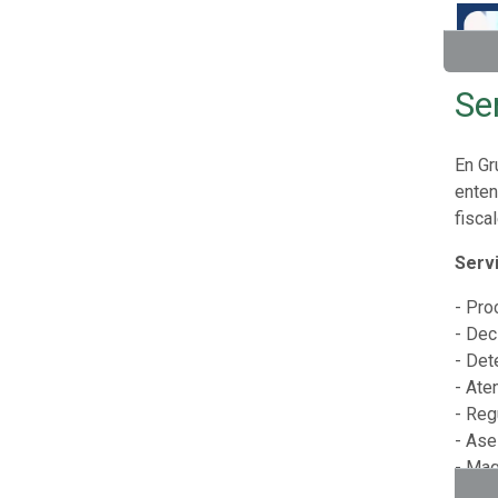
Se
En Gr
enten
fisca
Serv
- Pro
- Dec
- Det
- Ate
- Reg
- Ase
- Maq
- Entr