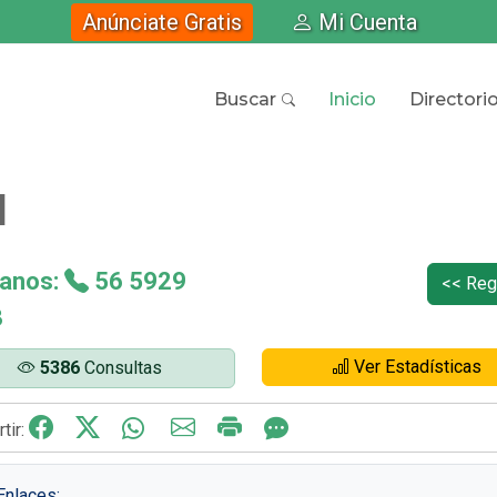
Anúnciate Gratis
Mi Cuenta
Buscar
Inicio
Directori
M
anos:
56 5929
<< Reg
3
Ver Estadísticas
5386
Consultas
tir:
nlaces: