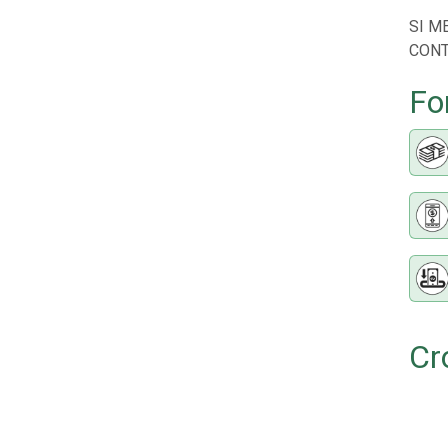
SI M
CONT
Fo
Cr