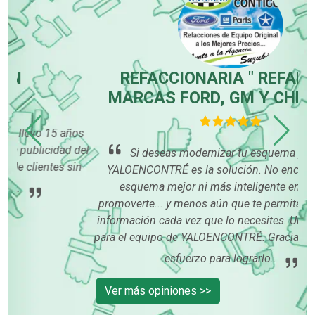
REFACCIONARIA " REFAMAS "
MARCAS FORD, GM Y CHRYSLER
ños
 del
Si deseas modernizar tu esquema publicitario
in
YALOENCONTRÉ es la solución. No encontrarás un
esquema mejor ni más inteligente enfocado a
promoverte... y menos aún que te permita modificar tu
información cada vez que lo necesites. Una felicitación
para el equipo de YALOENCONTRÉ. Gracias a su enorme
esfuerzo para lograrlo..
Ver más opiniones >>