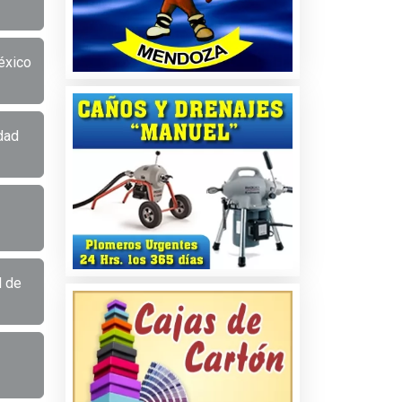
éxico
dad
d de