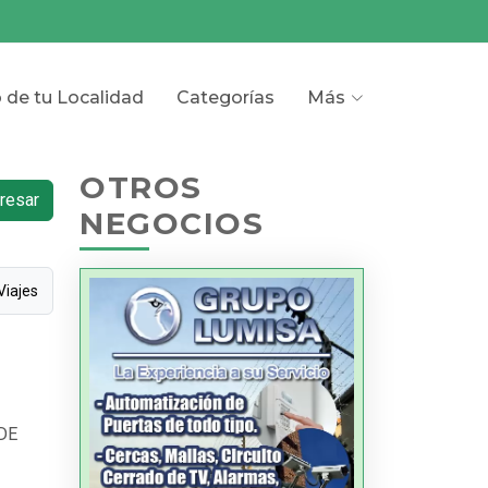
o de tu Localidad
Categorías
Más
OTROS
resar
NEGOCIOS
Viajes
DE