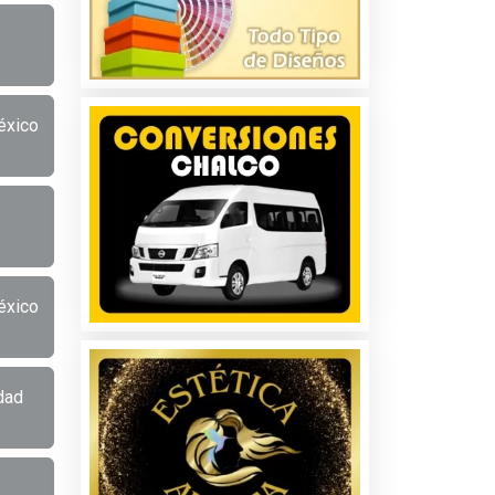
éxico
éxico
dad