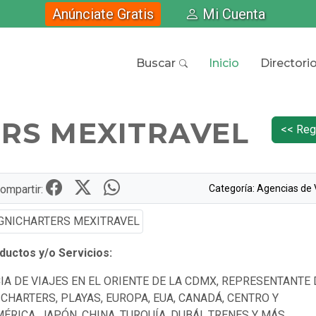
Anúnciate Gratis
Mi Cuenta
Buscar
Inicio
Directori
RS MEXITRAVEL
<< Reg
Categoría: Agencias de 
ompartir:
uctos y/o Servicios:
IA DE VIAJES EN EL ORIENTE DE LA CDMX, REPRESENTANTE 
CHARTERS, PLAYAS, EUROPA, EUA, CANADÁ, CENTRO Y
ÉRICA, JAPÓN, CHINA, TURQUÍA, DUBÁI, TRENES Y MÁS.