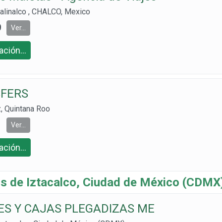
alinalco , CHALCO, Mexico
9
Ver...
ción...
FERS
z, Quintana Roo
Ver...
ción...
 de Iztacalco, Ciudad de México (CDMX
S Y CAJAS PLEGADIZAS ME