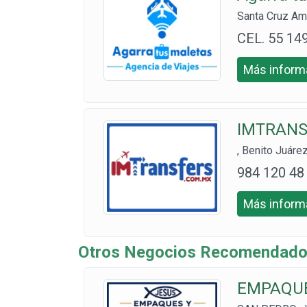
Santa Cruz Am
CEL. 55 14
7 1797 y 55
Más informa
3672 8913
IMTRANS
, Benito Juáre
984 120 48
95 y 984 13
Más informa
0 2950
Otros Negocios Recomendados
EMPAQUE