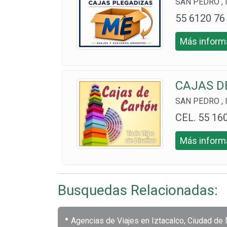
SAN PEDRO , I
55 6120 76
40
Más informa
CAJAS D
SAN PEDRO , I
CEL. 55 16
8 5637
Más informa
Busquedas Relacionadas:
•
Agencias de Viajes en Iztacalco, Ciudad de