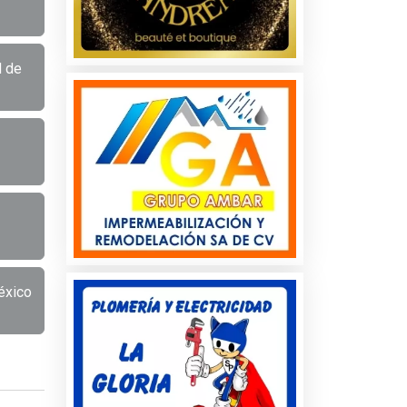
d de
éxico