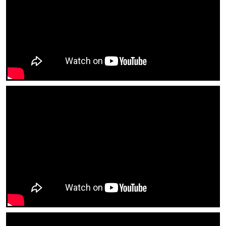
Payasos
Y todo para sus eventos.
¡NUESTRO TRABAJO NOS RECOMIENDA,
COMPRUÉBELO
USTED MISMO!
Nos interesa tu Comentario u Opinión para ofrecerte un
mejor Servicio. Si lo deseas lo puedes hacer
Aquí
y a la
brevedad posible tendrás una respuesta.