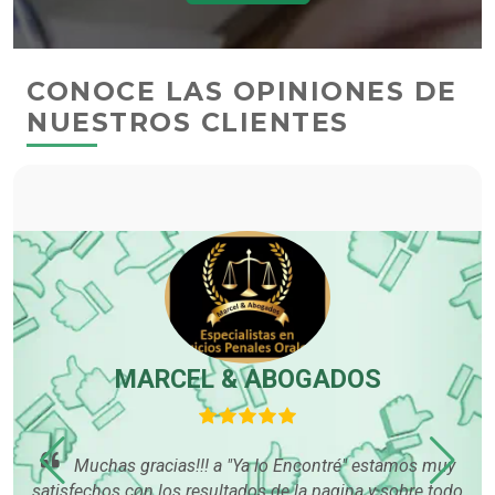
CONOCE LAS OPINIONES DE
NUESTROS CLIENTES
MARCEL & ABOGADOS
p
Muchas gracias!!! a "Ya lo Encontré" estamos muy
satisfechos con los resultados de la pagina y sobre todo