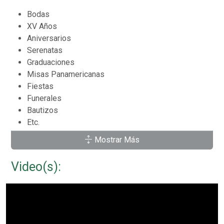
Bodas
XV Años
Aniversarios
Serenatas
Graduaciones
Misas Panamericanas
Fiestas
Funerales
Bautizos
Etc.
Mostrar Más
Conoce nuestro repertorio descargando nuestro
catálogo.
Video(s):
CONTAMOS CON:
Jarochos
Norteños
Bandas