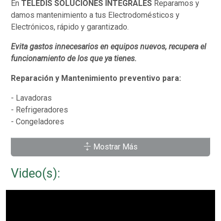
En
TELEDIS SOLUCIONES INTEGRALES
Reparamos y
damos mantenimiento a tus Electrodomésticos y
Electrónicos, rápido y garantizado.
Evita gastos innecesarios en equipos nuevos, recupera el
funcionamiento de los que ya tienes.
Reparación y Mantenimiento preventivo para:
- Lavadoras
- Refrigeradores
- Congeladores
- Enfriador de Botellas
Mostrar Más
- Hornos de Microondas
- Pantallas LCD
Video(s):
- Laptops
- Bocinas
- Work - Station
- Y Muchos Más...