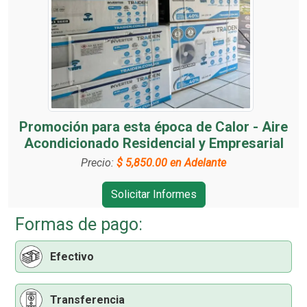
Contamos con un nuevo servicio de Aire Acondicionado
Click Aquí para conocerlo
Nos interesa tu Comentario u Opinión para ofrecerte un
mejor Servicio. Si lo deseas lo puedes hacer
Aquí
y a la
Promoción para esta época de Calor - Aire
brevedad posible tendrás una respuesta.
Acondicionado Residencial y Empresarial
Precio:
$ 5,850.00 en Adelante
Solicitar Informes
Formas de pago:
Efectivo
Transferencia