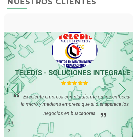
NUESTROS CLIENTES
TELEDIS - SOLUCIONES INTEGRALES
,
O
Excelente empresa con plataforma online enfocada a
la micro y mediana empresa que si o si aparece los
sa
le
negocios en buscadores.
sat
 con
is