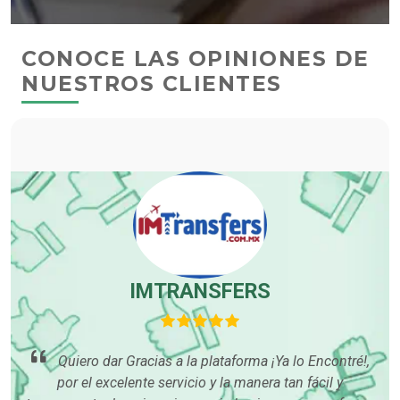
CONOCE LAS OPINIONES DE
NUESTROS CLIENTES
IMTRANSFERS
,
O
Quiero dar Gracias a la plataforma ¡Ya lo Encontré!,
por el excelente servicio y la manera tan fácil y
con