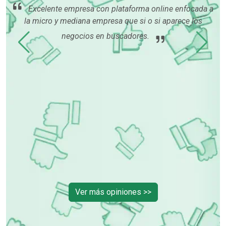
Excelente empresa con plataforma online enfocada a
la micro y mediana empresa que si o si aparece los
me
gus
ida,
negocios en buscadores.
qu
han
m
lto
al
Ver más opiniones >>