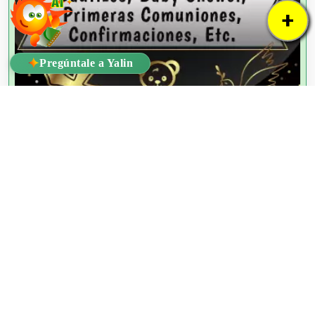
+
✦
Pregúntale a Yalin
!Ya lo Encontré!
Dr. Mariano Azuela #8B - Interior 1 Col. Santa María la Ribera, C.P.
06400 Alcaldía Cuauhtémoc, Ciudad de México
Tel:
55 3092 0909
Email:
ventas@yaloencontre.mx
WhatsApp:
55 2509 8929