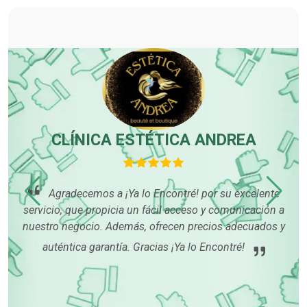
CLÍNICA ESTÉTICA ANDREA
Agradecemos a ¡Ya lo Encontré! por su excelente
servicio, que propicia un fácil acceso y comunicación a
con
dan
nuestro negocio. Además, ofrecen precios adecuados y
p
auténtica garantía. Gracias ¡Ya lo Encontré!