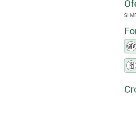
Of
SI M
Fo
Cr