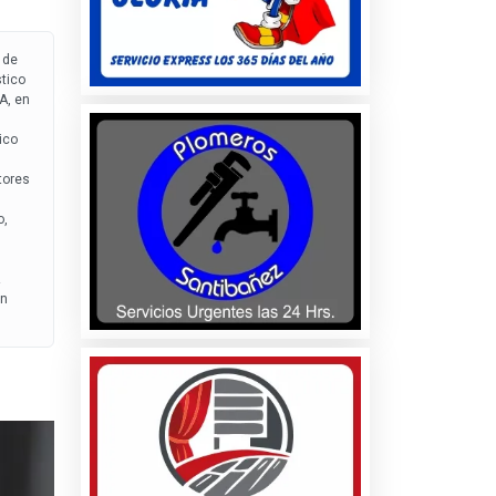
 de
tico
A, en
ico
tores
o,
on