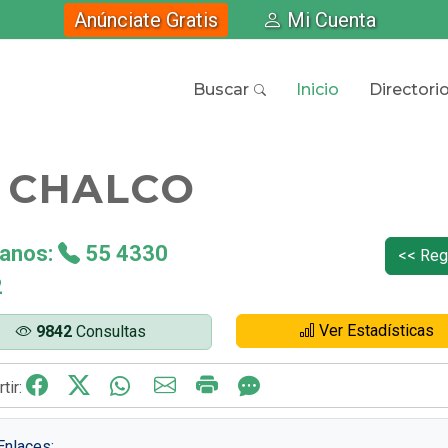
Anúnciate Gratis
Mi Cuenta
Buscar
Inicio
Directori
 CHALCO
anos:
55 4330
<< Reg
2
Ver Estadísticas
9842
Consultas
tir:
nlaces: