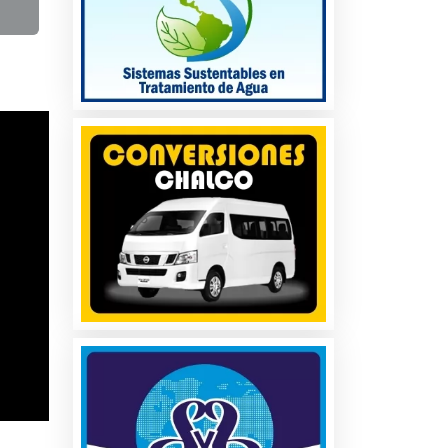
s
e del
 Si lo