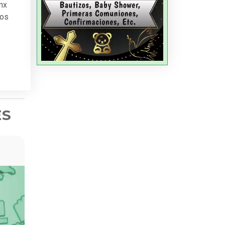
mx
mos
ES