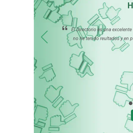
H
El Directorio es una excelente
no he tenido reultados y en p