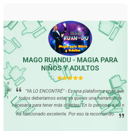
MAGO RUANDU - MAGIA PARA
NIÑOS Y ADULTOS
ños
 del
me
"YA LO ENCONTRÉ" - Es una plataforma en la que
in
gus
todos deberíamos estar, ya que es una herramienta
qu
necesaria para tener más clientes. En lo personal a mí me
m
ha funcionado excelente. Por eso la recomiendo.