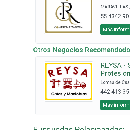
MARAVILLAS ,
55 4342 90
78
Más informa
Otros Negocios Recomendado
REYSA - 
Profesio
Lomas de Casa
442 413 35
69
Más informa
Busquedas Relacionadas: