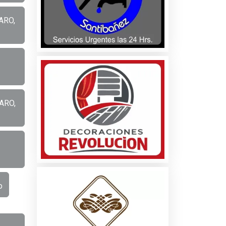
ARO,
TARO,
o