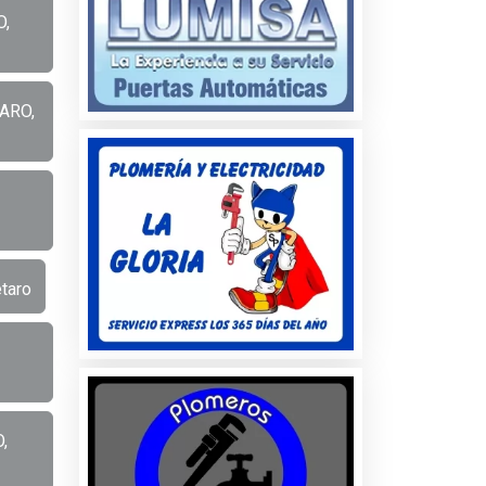
O,
TARO,
taro
,