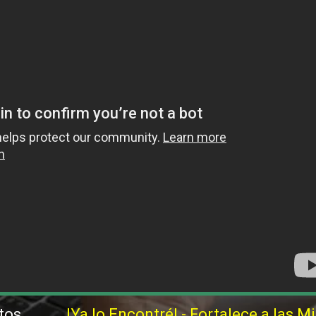
tos,
!Ya lo Encontré! - Fortalece a las Mi