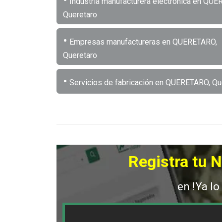
Industria manufacturera electrónica en QUE
Queretaro
•
Empresas manufactureras en QUERETARO,
Queretaro
•
Servicios de fabricación en QUERETARO, Qu
Registra tu 
en !Ya lo