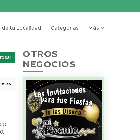
o de tu Localidad
Categorías
Más
OTROS
resar
NEGOCIOS
ureras
CO.
O.