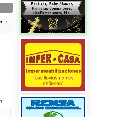
edor
o