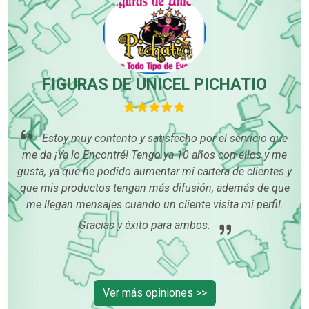
FIGURAS DE UNICEL PICHATIO
Estoy muy contento y satisfecho por el servicio que
me da ¡Ya lo Encontré! Tengo ya 10 años con ellos y me
con
o
gusta, ya que he podido aumentar mi cartera de clientes y
p
os
que mis productos tengan más difusión, además de que
me llegan mensajes cuando un cliente visita mi perfil.
Gracias y éxito para ambos.
Ver más opiniones >>