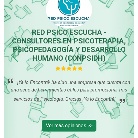
RED PSICO ESCUCHA -
CONSULTORES EN PSICOTERAPIA,
PSICOPEDAGOGÍA Y DESARROLLO
enta
HUMANO (CONPSIDH)
o
por
¡Ya lo Encontré! ha sido una empresa que cuenta con
p
una serie de herramientas útiles para promocionar mis
in
servicios de Psicología. Gracias ¡Ya lo Encontré!
pa
Ver más opiniones >>