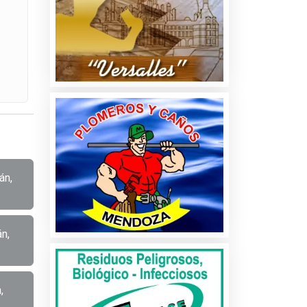
án,
n,
,