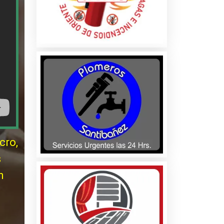
cro,
s
n