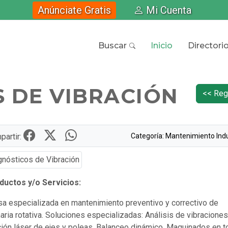
Anúnciate Gratis
Mi Cuenta
Buscar
Inicio
Directori
 DE VIBRACIÓN
<< Reg
Categoría: Mantenimiento Indu
artir:
uctos y/o Servicios:
a especializada en mantenimiento preventivo y correctivo de
ria rotativa. Soluciones especializadas: Análisis de vibraciones
ción láser de ejes y poleas, Balanceo dinámico, Maquinados en t