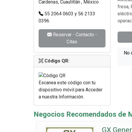
Cardenas, Cuautitlán , México
fresa, 
55 2064 0603 y 56 2133
eléctr
0396
operaci
Reservar - Contacto -
Citas
No 
Código QR:
Escanea este código con tu
dispositivo móvil para Acceder
a nuestra Información.
Negocios Recomendados de Ma
GX Gener