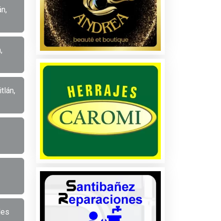
n,
,
tlán,
les