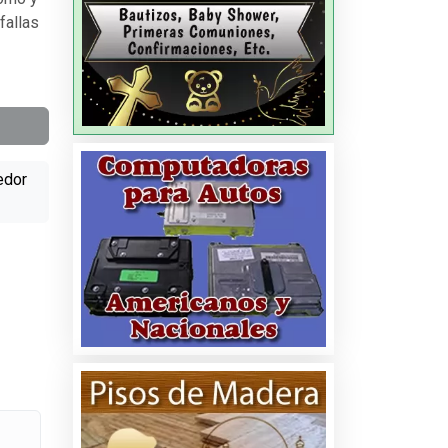
fallas
edor