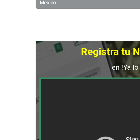
México
Registra tu 
en !Ya lo