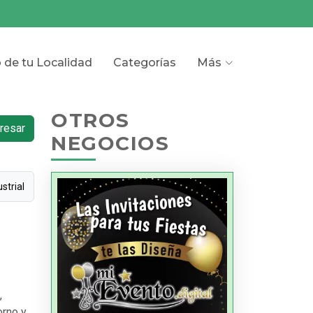
o de tu Localidad
Categorías
Más
OTROS
resar
NEGOCIOS
strial
,
orno y