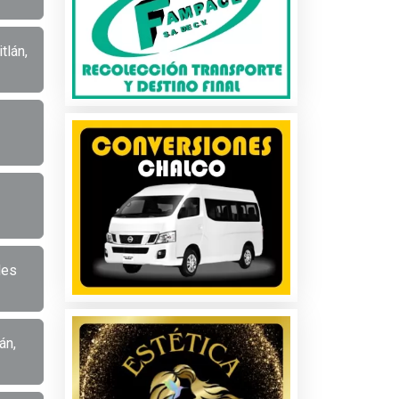
tlán,
les
án,