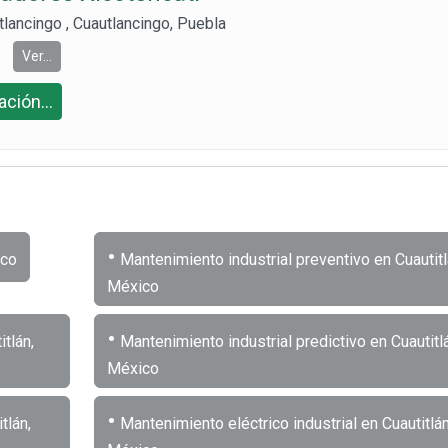
lancingo , Cuautlancingo, Puebla
Ver...
ción...
•
ico
Mantenimiento industrial preventivo en Cuautitl
México
•
tlán,
Mantenimiento industrial predictivo en Cuautitlá
México
•
tlán,
Mantenimiento eléctrico industrial en Cuautitlán