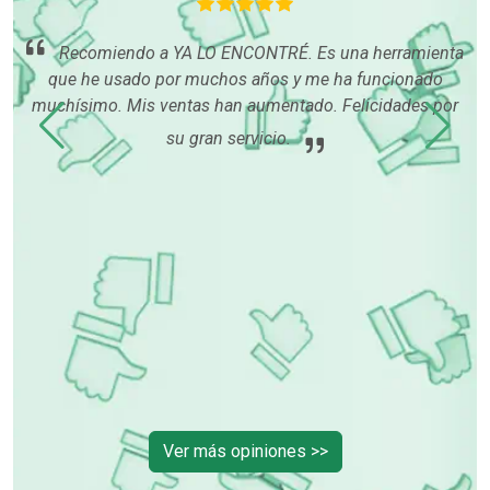
Recomiendo a YA LO ENCONTRÉ. Es una herramienta
que he usado por muchos años y me ha funcionado
me
muchísimo. Mis ventas han aumentado. Felicidades por
gus
ida,
qu
han
su gran servicio.
m
lto
al
Ver más opiniones >>