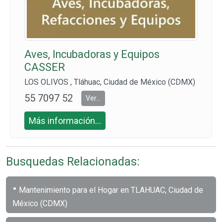
Aves, Incubadoras y Equipos
CASSER
LOS OLIVOS , Tláhuac, Ciudad de México (CDMX)
55 7097 52
Ver...
29 y 55 709
Más información...
7 5217 CEL.
55 8793 27
53 y 55 342
Busquedas Relacionadas:
1 7245
•
Mantenimiento para el Hogar en TLAHUAC, Ciudad de
México (CDMX)