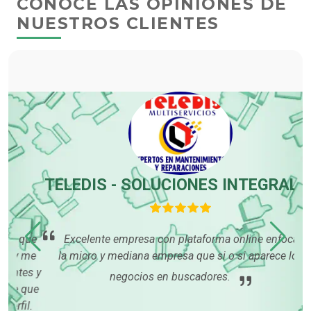
CONOCE LAS OPINIONES DE
NUESTROS CLIENTES
TELEDIS - SOLUCIONES INTEGRALES
que
Excelente empresa con plataforma online enfocada a
 me
la micro y mediana empresa que si o si aparece los
es y
pub
negocios en buscadores.
que
so
l.
or