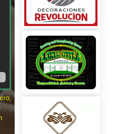
cro,
s
n