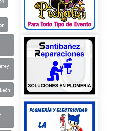
ón
ón
rrey,
 León
o