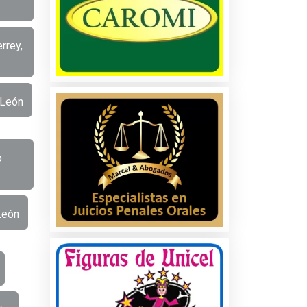
rrey,
 León
o
León