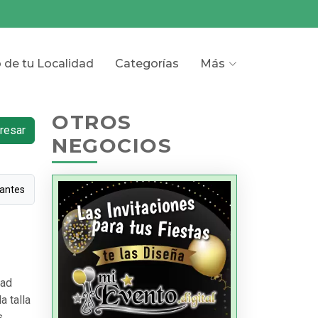
o de tu Localidad
Categorías
Más
OTROS
resar
NEGOCIOS
rantes
dad
 talla
s