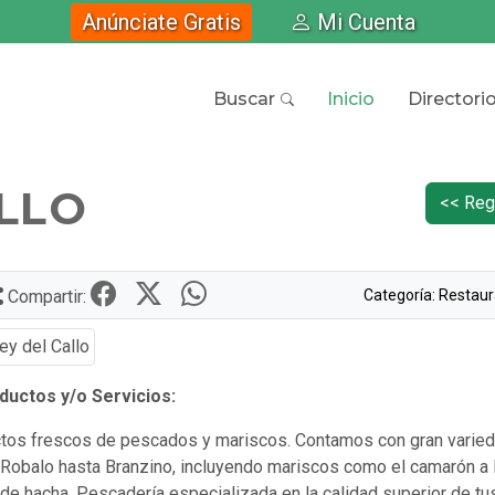
Anúnciate Gratis
Mi Cuenta
Buscar
Inicio
Directori
ALLO
<< Reg
Categoría: Restau
Compartir:
uctos y/o Servicios:
tos frescos de pescados y mariscos. Contamos con gran varie
Robalo hasta Branzino, incluyendo mariscos como el camarón a la
 de hacha. Pescadería especializada en la calidad superior de tu