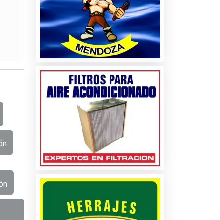
ón
ón