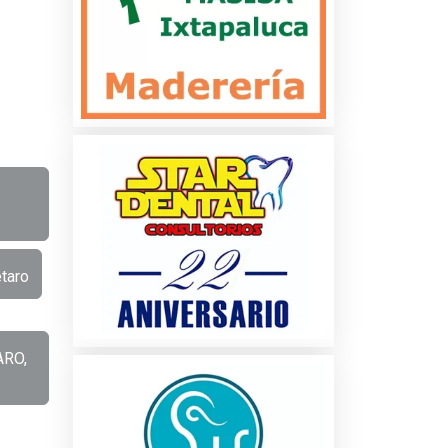
taro
ARO,