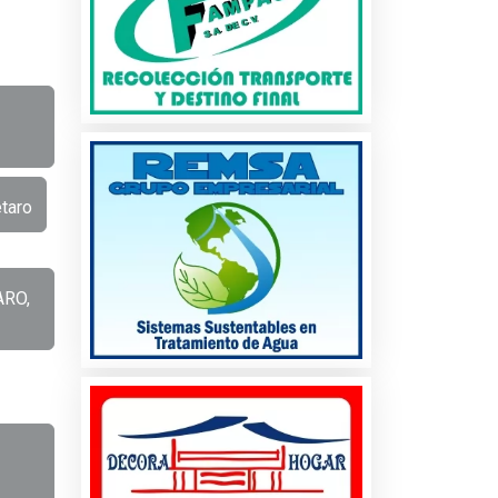
taro
ARO,