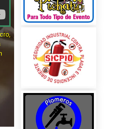
cro,
s
n