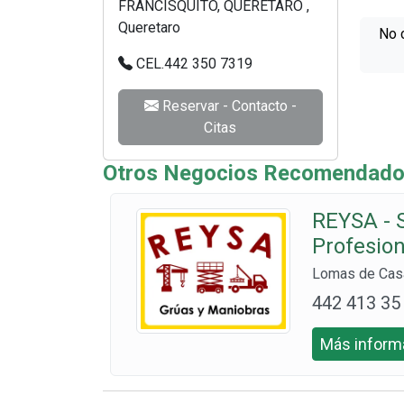
FRANCISQUITO, QUERETARO ,
Queretaro
No 
CEL.442 350 7319
Reservar - Contacto -
Citas
Otros Negocios Recomendado
REYSA - 
Profesio
Lomas de Casa
442 413 35
69
Más informa