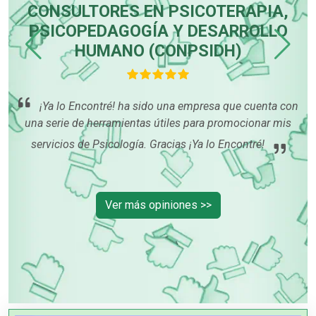
CONSULTORES EN PSICOTERAPIA,
PSICOPEDAGOGÍA Y DESARROLLO
tus
HUMANO (CONPSIDH)
En
mi
muy
¡Ya lo Encontré! ha sido una empresa que cuenta con
mis
una serie de herramientas útiles para promocionar mis
servicios de Psicología. Gracias ¡Ya lo Encontré!
Ver más opiniones >>
OTROS NEGOCIOS