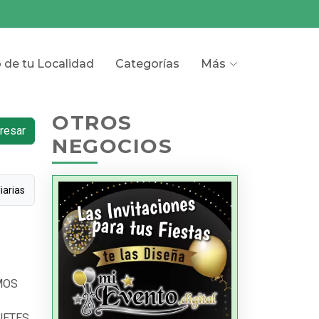
o de tu Localidad
Categorías
Más
OTROS
resar
NEGOCIOS
iarias
MOS
UETES