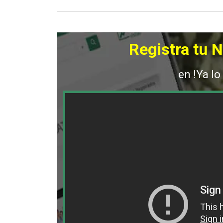
Registra tu 
en !Ya lo