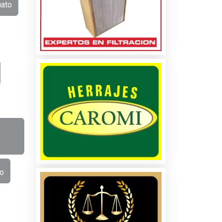
uato
o