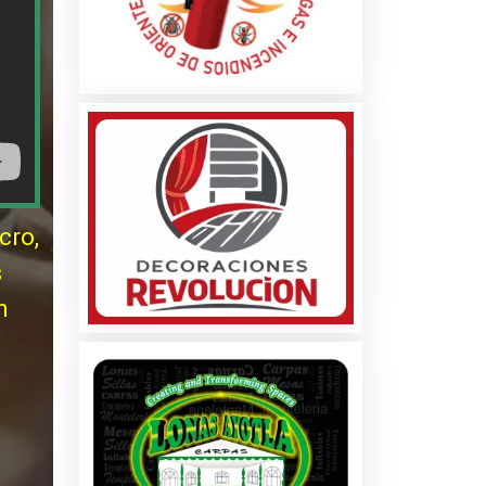
cro,
s
n