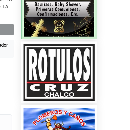
E LA
edor