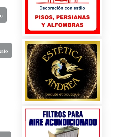
to
uato