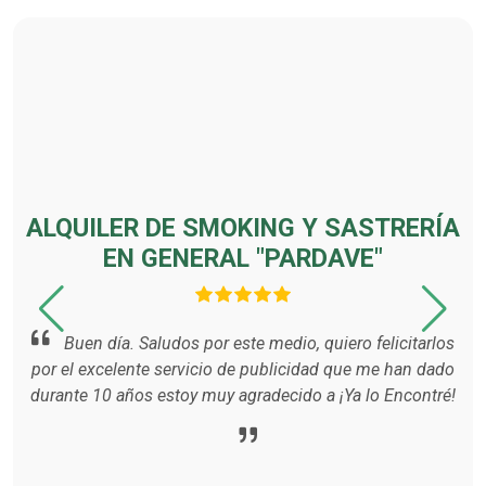
ALQUILER DE SMOKING Y SASTRERÍA
EN GENERAL "PARDAVE"
uy
odo
me
Buen día. Saludos por este medio, quiero felicitarlos
tes
gus
por el excelente servicio de publicidad que me han dado
mos.
qu
durante 10 años estoy muy agradecido a ¡Ya lo Encontré!
m