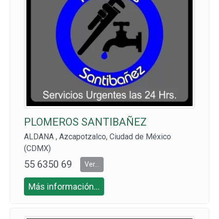
PLOMEROS SANTIBAÑEZ
ALDANA , Azcapotzalco, Ciudad de México
(CDMX)
55 6350 69
Ver...
07, 55 2617
Más información...
3690 Y 55 6
302 5534