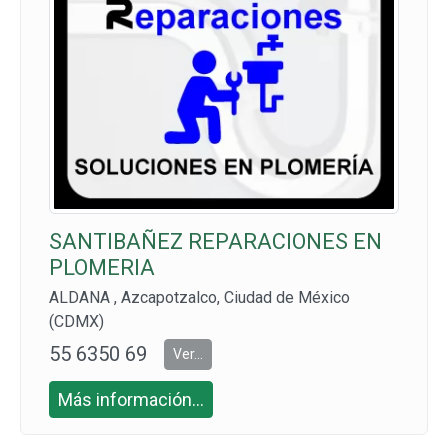
SANTIBAÑEZ REPARACIONES EN
PLOMERIA
ALDANA , Azcapotzalco, Ciudad de México
(CDMX)
55 6350 69
Ver...
07 Y 55 630
Más información...
2 5534