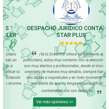
DESPACHO JURÍDICO CONTABLE -
STAR PLUS
se
¡Ya lo Encontré! ofrece un excelente apoyo
nu
publicitario, estoy muy contento con la atención recibida,
son muy atentos y profesionales, desde el inicio me han
tu
orientado de manera muy amable, siempre han resuelto
ión
mis dudas e inquietudes y en todo momento están al
rme
pendiente de que no tenga ninguna dificultad o
contrariedad con sus servicios.
Ver más opiniones >>