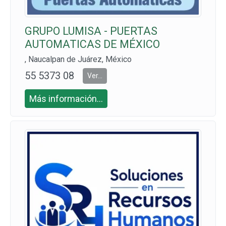
GRUPO LUMISA - PUERTAS
AUTOMATICAS DE MÉXICO
, Naucalpan de Juárez, México
55 5373 08
Ver...
64 Y 55 416
Más información...
7 5851 CEL:
55 1079 20
00