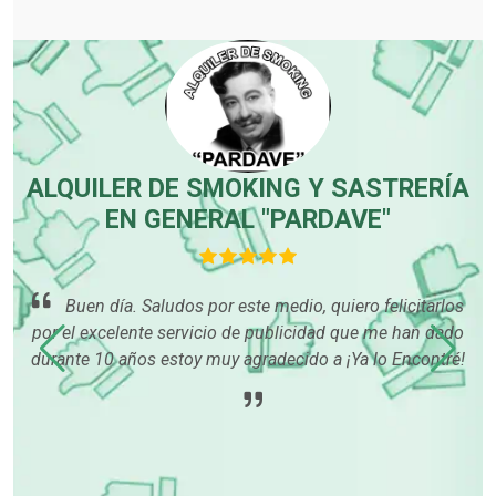
ALQUILER DE SMOKING Y SASTRERÍA
T
EN GENERAL "PARDAVE"
 es
Buen día. Saludos por este medio, quiero felicitarlos
por el excelente servicio de publicidad que me han dado
durante 10 años estoy muy agradecido a ¡Ya lo Encontré!