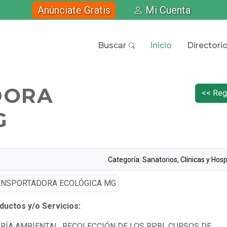
Anúnciate Gratis
Mi Cuenta
Buscar
Inicio
Directori
DORA
<< Reg
G
Categoría: Sanatorios, Clínicas y Hosp
uctos y/o Servicios:
RÍA AMBIENTAL, RECOLECCIÓN DE LOS RPBI, CURSOS DE