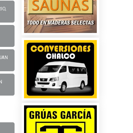
IO,
JUAN
N