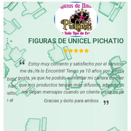
-
FIGURAS DE UNICEL PICHATIO
Estoy muy contento y satisfecho por el servicio que
me da ¡Ya lo Encontré! Tengo ya 10 años con ellos y me
gusta, ya que he podido aumentar mi cartera de clientes y
mu
ida,
que mis productos tengan más difusión, además de que
han
me llegan mensajes cuando un cliente visita mi perfil.
lto
al
Gracias y éxito para ambos.