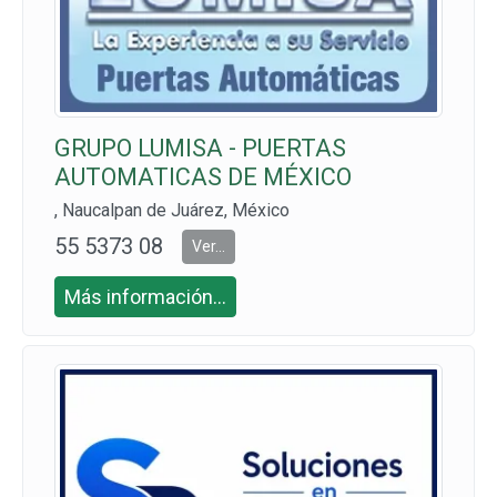
GRUPO LUMISA - PUERTAS
AUTOMATICAS DE MÉXICO
, Naucalpan de Juárez, México
55 5373 08
Ver...
64 Y 55 416
Más información...
7 5851 CEL:
55 1079 20
00