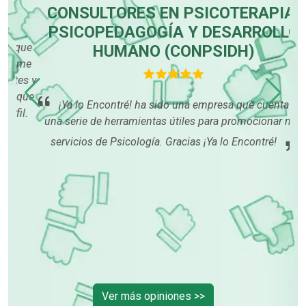
CONSULTORES EN PSICOTERAPIA,
PSICOPEDAGOGÍA Y DESARROLLO
que
HUMANO (CONPSIDH)
 me
es y
tr
que
d
¡Ya lo Encontré! ha sido una empresa que cuenta con
l.
una serie de herramientas útiles para promocionar mis
servicios de Psicología. Gracias ¡Ya lo Encontré!
Ver más opiniones >>