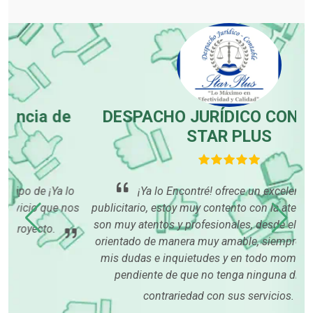
DESPACHO JURÍDICO CONTABLE -
STAR PLUS
E
o
¡Ya lo Encontré! ofrece un excelente apoyo
os
publicitario, estoy muy contento con la atención recibida,
son muy atentos y profesionales, desde el inicio me han
orientado de manera muy amable, siempre han resuelto
c
mis dudas e inquietudes y en todo momento están al
p
pendiente de que no tenga ninguna dificultad o
co
contrariedad con sus servicios.