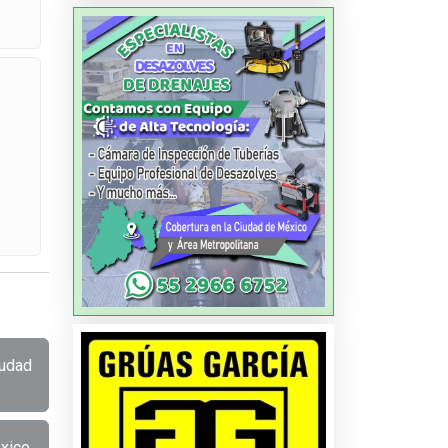
iudad
xico