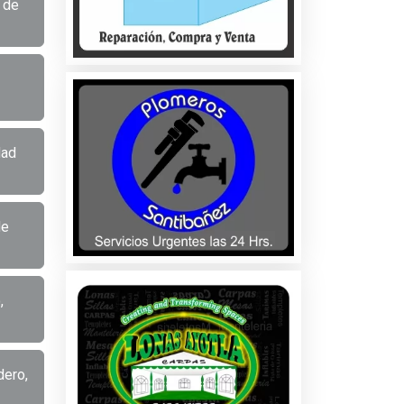
 de
dad
de
,
dero,