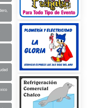
dero,
,
iudad
xico