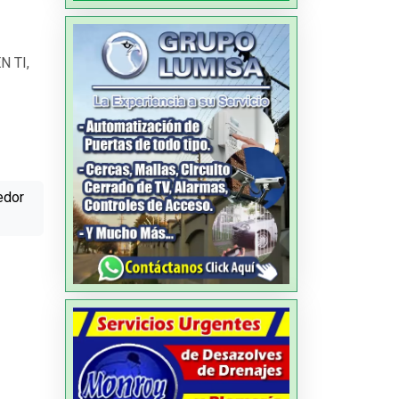
 TI,
edor