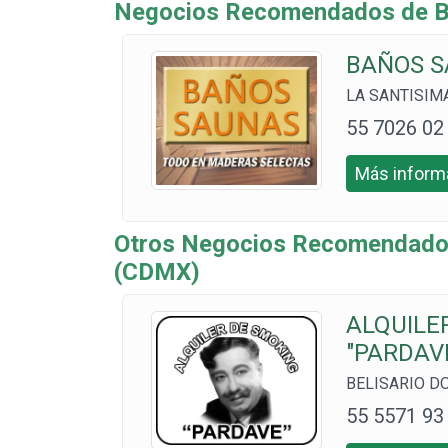
Negocios Recomendados de Be
BAÑOS S
LA SANTISIMA 
55 7026 02
89 Y 55 70
Más informa
6 0900 CEL
56 5045 41
Otros Negocios Recomendados
11
(CDMX)
ALQUILE
"PARDAV
BELISARIO DO
55 5571 93
40 CEL: 55