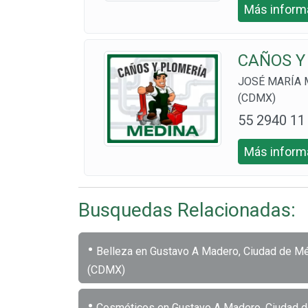
Más informa
3470 1722
CAÑOS Y
JOSÉ MARÍA M
(CDMX)
55 2940 11
94
Más informa
Busquedas Relacionadas:
•
Belleza en Gustavo A Madero, Ciudad de M
(CDMX)
•
Cosméticos en Gustavo A Madero, Ciudad 