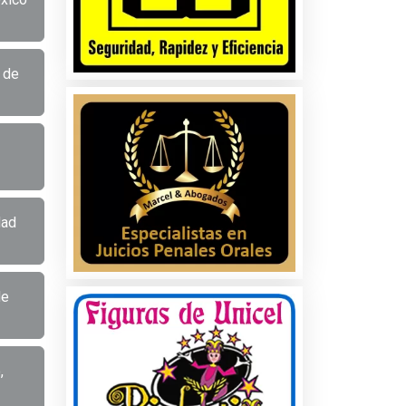
 de
dad
de
,