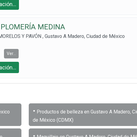
ción...
 PLOMERÍA MEDINA
ORELOS Y PAVÓN , Gustavo A Madero, Ciudad de México
Ver...
ción...
•
éxico
Productos de belleza en Gustavo A Madero, C
de México (CDMX)
•
de
Maquillaje en Gustavo A Madero, Ciudad de Mé