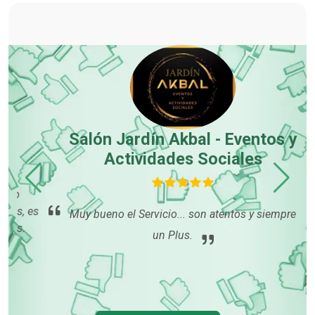
Salón Jardín Akbal - Eventos y
Actividades Sociales
 es
con
Muy bueno el Servicio... son atentos y siempre dan
p
un Plus.