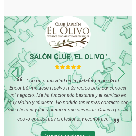
SALÓN CLUB "EL OLIVO"
,
O
Con mi publicidad en la plataforma de ¡Ya lo
Encontré! me desenvuelvo más rápido para dar conocer
p
mi negocio. Me ha funcionado bastante y el servicio es
re
muy rápido y eficiente. He podido tener más contacto con
 con
mis clientes y dar a conocer mis servicios. Gracias por su
is
apoyo que es muy profesional y económico.